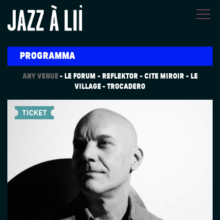
Overslaan en naar de inhoud gaan
PROGRAMMA
ANY VENUE
LE FORUM
REFLEKTOR
CITÉ MIROIR
LE
VILLAGE
TROCADERO
TICKET